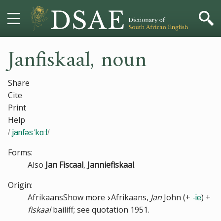
Janfiskaal
,
noun
HOME
DICTIONARY
Share
Cite
MORE
Print
Help
HELP
/
ˌjanfəsˈkɑːl
/
PROJECT
Forms:
Also
Jan Fiscaal
,
Janniefiskaal
.
CONTACT
Origin:
Afrikaans
Show more
Afrikaans,
Jan
John (+
) +
-ie
fiskaal
bailiff; see
quotation 1951
.